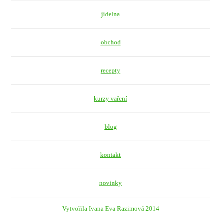
jídelna
obchod
recepty
kurzy vaření
blog
kontakt
novinky
Vytvořila Ivana Eva Razimová 2014