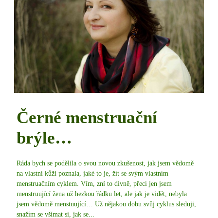
Černé menstruační
brýle…
Ráda bych se podělila o svou novou zkušenost, jak jsem vědomě
na vlastní kůži poznala, jaké to je, žít se svým vlastním
menstruačním cyklem. Vím, zní to divně, přeci jen jsem
menstruující žena už hezkou řádku let, ale jak je vidět, nebyla
jsem vědomě menstuující… Už nějakou dobu svůj cyklus sleduji,
snažím se všímat si, jak se...