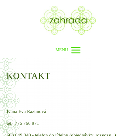
MENU
KONTAKT
Ivana Eva Razimová
tel. 776 766 971
608 049 040 - telefon do jídelny (objednávky, rozvozy...)