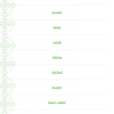
úvodní
menu
večeře
jídelna
obchod
recepty
kurzy vaření