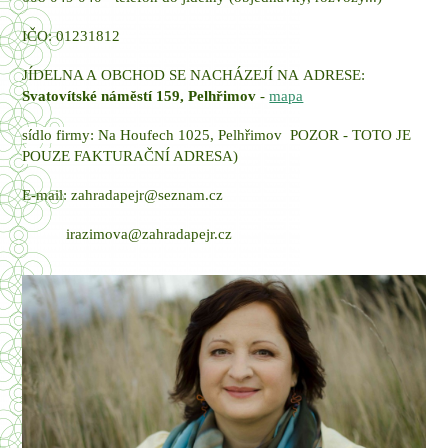
IČO: 01231812
JÍDELNA A OBCHOD SE NACHÁZEJÍ NA ADRESE:
Svatovítské náměstí 159, Pelhřimov
-
mapa
sídlo firmy: Na Houfech 1025, Pelhřimov POZOR - TOTO JE
POUZE FAKTURAČNÍ ADRESA)
E-mail: zahradapejr@seznam.cz
irazimova@zahradapejr.cz