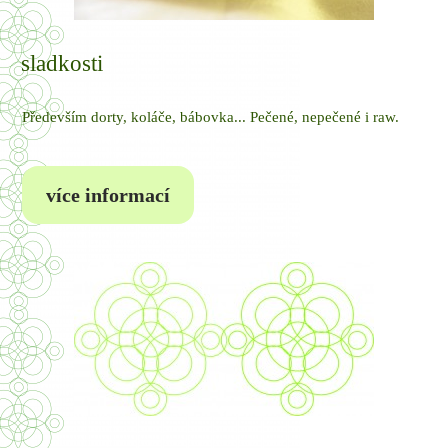
sladkosti
Především dorty, koláče, bábovka... Pečené, nepečené i raw.
více informací