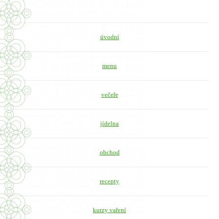
úvodní
menu
večeře
jídelna
obchod
recepty
kurzy vaření