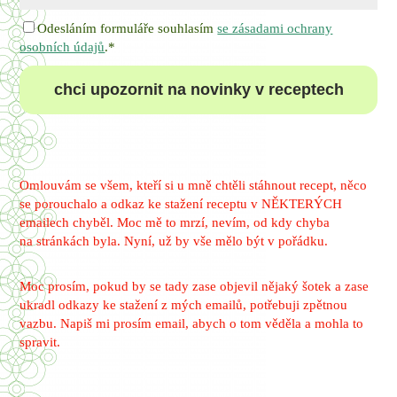
Odesláním formuláře souhlasím
se zásadami ochrany
osobních údajů
.*
chci upozornit na novinky v receptech
Omlouvám se všem, kteří si u mně chtěli stáhnout recept, něco
se porouchalo a odkaz ke stažení receptu v NĚKTERÝCH
emailech chyběl. Moc mě to mrzí, nevím, od kdy chyba
na stránkách byla. Nyní, už by vše mělo být v pořádku.
Moc prosím, pokud by se tady zase objevil nějaký šotek a zase
ukradl odkazy ke stažení z mých emailů, potřebuji zpětnou
vazbu. Napiš mi prosím email, abych o tom věděla a mohla to
spravit.