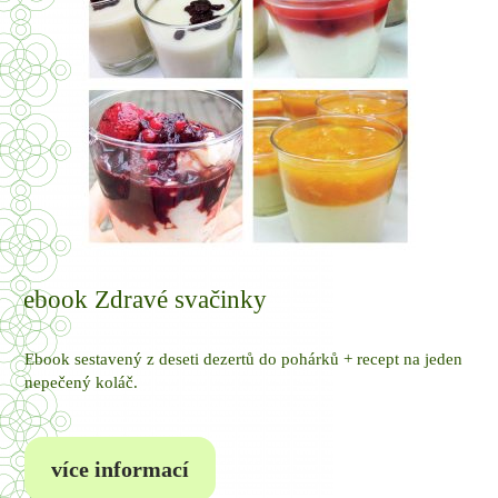
ebook Zdravé svačinky
Ebook sestavený z deseti dezertů do pohárků + recept na jeden
nepečený koláč.
více informací