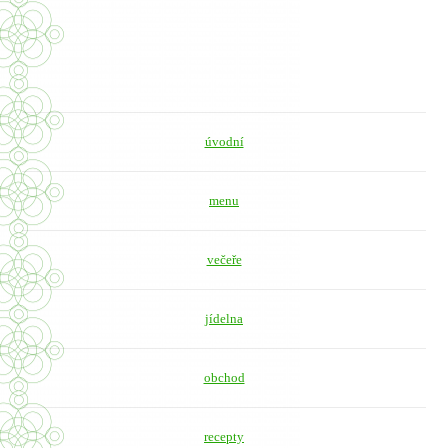
úvodní
menu
večeře
jídelna
obchod
recepty