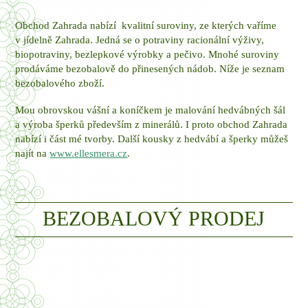
Obchod Zahrada nabízí kvalitní suroviny, ze kterých vaříme
v jídelně Zahrada. Jedná se o potraviny racionální výživy,
biopotraviny, bezlepkové výrobky a pečivo. Mnohé suroviny
prodáváme bezobalově do přinesených nádob. Níže je seznam
bezobalového zboží.
Mou obrovskou vášní a koníčkem je malování hedvábných šál
a výroba šperků především z minerálů. I proto obchod Zahrada
nabízí i část mé tvorby. Další kousky z hedvábí a šperky můžeš
najít na
www.ellesmera.cz
.
BEZOBALOVÝ PRODEJ