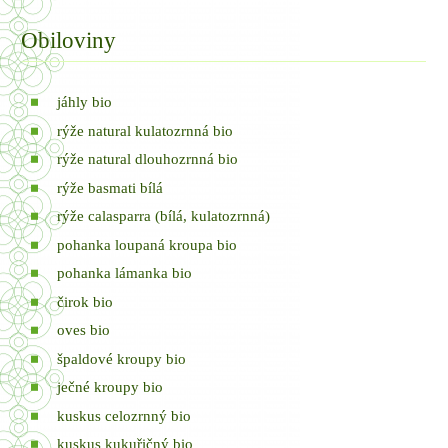
Obiloviny
jáhly bio
rýže natural kulatozrnná bio
rýže natural dlouhozrnná bio
rýže basmati bílá
rýže calasparra (bílá, kulatozrnná)
pohanka loupaná kroupa bio
pohanka lámanka bio
čirok bio
oves bio
špaldové kroupy bio
ječné kroupy bio
kuskus celozrnný bio
kuskus kukuřičný bio