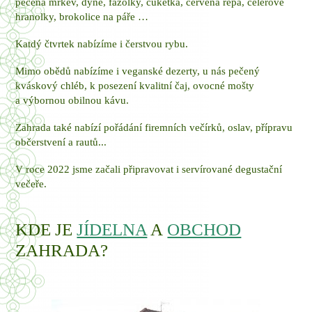
pečená mrkev, dýně, fazolky, cuketka, červená řepa, celerové
hranolky, brokolice na páře …
Katdý čtvrtek nabízíme i čerstvou rybu.
Mimo obědů nabízíme i veganské dezerty, u nás pečený
kváskový chléb, k posezení kvalitní čaj, ovocné mošty
a výbornou obilnou kávu.
Zahrada také nabízí pořádání firemních večírků, oslav, přípravu
občerstvení a rautů...
V roce 2022 jsme začali připravovat i servírované degustační
večeře.
KDE JE
JÍDELNA
A
OBCHOD
ZAHRADA?