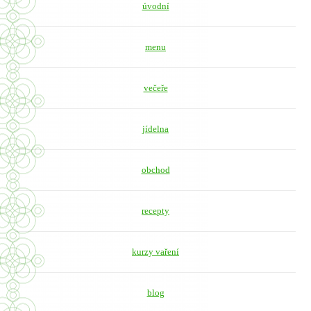
úvodní
menu
večeře
jídelna
obchod
recepty
kurzy vaření
blog