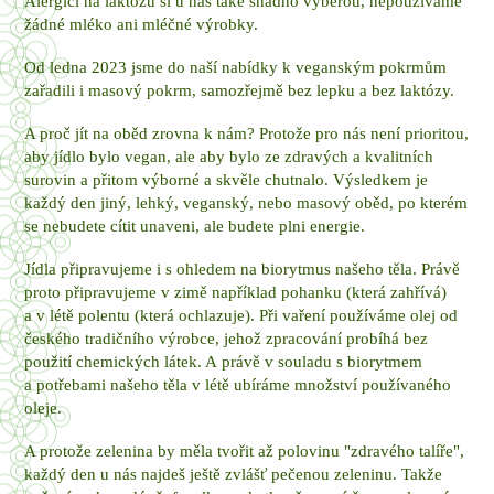
Alergici na laktózu si u nás také snadno vyberou, nepoužíváme
žádné mléko ani mléčné výrobky.
Od ledna 2023 jsme do naší nabídky k veganským pokrmům
zařadili i masový pokrm, samozřejmě bez lepku a bez laktózy.
A proč jít na oběd zrovna k nám? Protože pro nás není prioritou,
aby jídlo bylo vegan, ale aby bylo ze zdravých a kvalitních
surovin a přitom výborné a skvěle chutnalo. Výsledkem je
každý den jiný, lehký, veganský, nebo masový oběd, po kterém
se nebudete cítit unaveni, ale budete plni energie.
Jídla připravujeme i s ohledem na biorytmus našeho těla. Právě
proto připravujeme v zimě například pohanku (která zahřívá)
a v létě polentu (která ochlazuje). Při vaření používáme olej od
českého tradičního výrobce, jehož zpracování probíhá bez
použití chemických látek. A právě v souladu s biorytmem
a potřebami našeho těla v létě ubíráme množství používaného
oleje.
A protože zelenina by měla tvořit až polovinu "zdravého talíře",
každý den u nás najdeš ještě zvlášť pečenou zeleninu. Takže