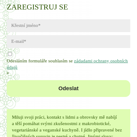
ZAREGISTRUJ SE
Odesláním formuláře souhlasím se
zádadami ochrany osobních
údajů
*
Odeslat
Miluji svoji práci, kontakt s lidmi a obrovsky mě nabíjí
a těší pomáhat svými zkušenostmi z makrobiotické,
vegetariánské a veganské kuchyně. I jídlo připravené bez
živočišných surovin je pestré a chutné. Jinými slovy: